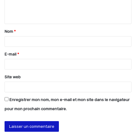
e
n
t
Nom
*
a
i
r
E-mail
*
e
*
Site web
Enregistrer mon nom, mon e-mail et mon site dans le navigateur
pour mon prochain commentaire.