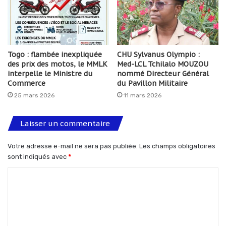
Togo : flambée inexpliquée
CHU Sylvanus Olympio :
des prix des motos, le MMLK
Med-LCL Tchilalo MOUZOU
interpelle le Ministre du
nommé Directeur Général
Commerce
du Pavillon Militaire
25 mars 2026
11 mars 2026
Laisser un commentaire
Votre adresse e-mail ne sera pas publiée.
Les champs obligatoires
sont indiqués avec
*
C
o
m
m