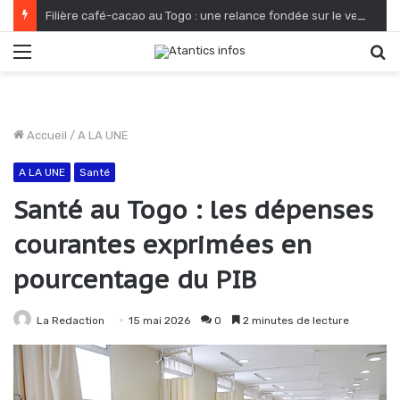
Filière café-cacao au Togo : une relance fondée sur le verdissement et la qualité
Menu
R
Accueil
/
A LA UNE
A LA UNE
Santé
Santé au Togo : les dépenses
courantes exprimées en
pourcentage du PIB
La Redaction
15 mai 2026
0
2 minutes de lecture