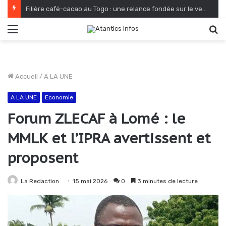
Filière café-cacao au Togo : une relance fondée sur le verdissement et la qualité
Menu
R
Accueil
/
A LA UNE
A LA UNE
Economie
Forum ZLECAF à Lomé : le
MMLK et l’IPRA avertissent et
proposent
La Redaction
15 mai 2026
0
3 minutes de lecture