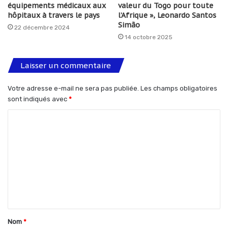
équipements médicaux aux
valeur du Togo pour toute
hôpitaux à travers le pays
l’Afrique », Leonardo Santos
Simão
22 décembre 2024
14 octobre 2025
Laisser un commentaire
Votre adresse e-mail ne sera pas publiée.
Les champs obligatoires
sont indiqués avec
*
C
o
m
m
e
n
t
Nom
*
a