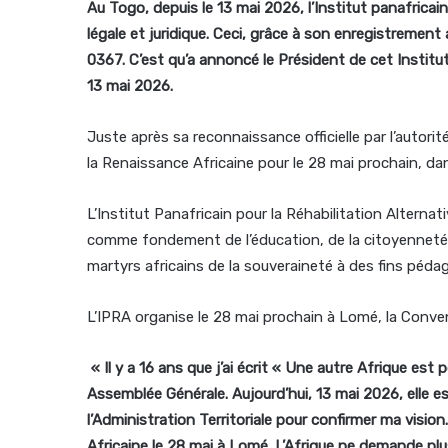
Au Togo, depuis le 13 mai 2026, l’Institut panafricain
légale et juridique. Ceci, grâce à son enregistrement 
0367. C’est qu’a annoncé le Président de cet Insti
13 mai 2026.
Juste après sa reconnaissance officielle par l’autor
la Renaissance Africaine pour le 28 mai prochain, dan
L’Institut Panafricain pour la Réhabilitation Alterna
comme fondement de l’éducation, de la citoyenneté et
martyrs africains de la souveraineté à des fins péda
L’IPRA organise le 28 mai prochain à Lomé, la Conven
« Il y a 16 ans que j’ai écrit « Une autre Afrique est 
Assemblée Générale. Aujourd’hui, 13 mai 2026, elle e
l’Administration Territoriale pour confirmer ma visio
Africaine le 28 mai à Lomé. L’Afrique ne demande plus