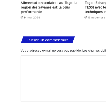
Alimentation scolaire : au Togo, la
Togo : Echang
région des Savanes est la plus
TESSI avec le
performante
techniques et
14 mai 2026
13 novembre
Laisser un commentaire
Votre adresse e-mail ne sera pas publiée.
Les champs obli
C
o
m
m
e
n
t