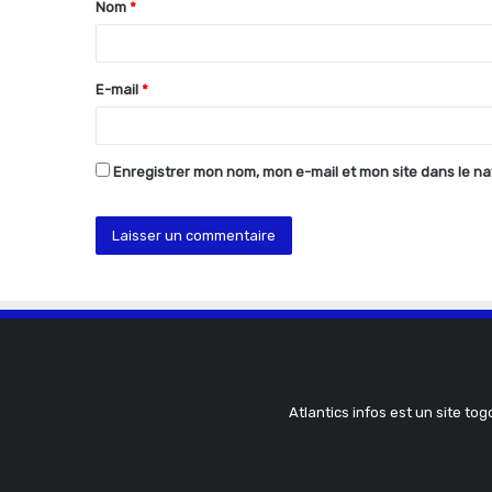
Nom
*
a
i
r
E-mail
*
e
*
Enregistrer mon nom, mon e-mail et mon site dans le n
Atlantics infos est un site tog