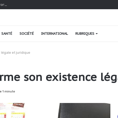
ironnement : Le Togo à fond dans sa reconquête verte
SANTÉ
SOCIÉTÉ
INTERNATIONAL
RUBRIQUES
 légale et juridique
irme son existence lég
e 1 minute