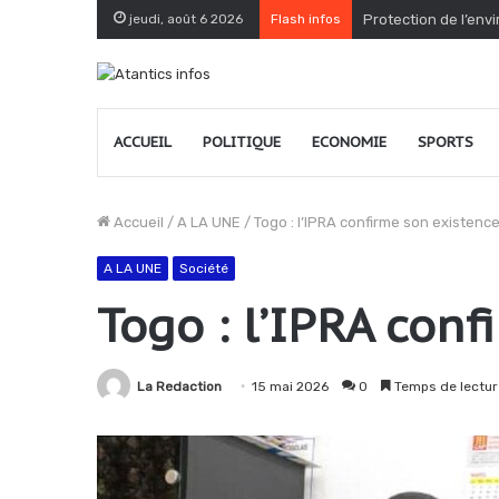
jeudi, août 6 2026
Flash infos
Protection de l’env
ACCUEIL
POLITIQUE
ECONOMIE
SPORTS
Accueil
/
A LA UNE
/
Togo : l’IPRA confirme son existence
A LA UNE
Société
Togo : l’IPRA conf
La Redaction
15 mai 2026
0
Temps de lectur