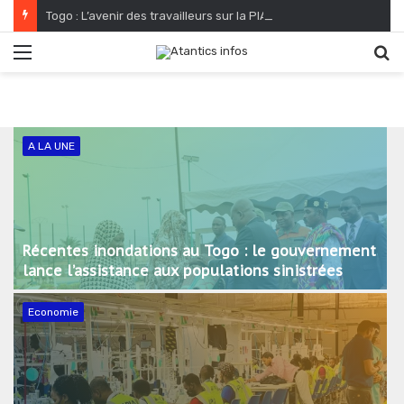
Togo : L’avenir des travailleurs sur la PIA s’annonce radieux
Menu
R
A LA UNE
Récentes inondations au Togo : le gouvernement
lance l’assistance aux populations sinistrées
Economie