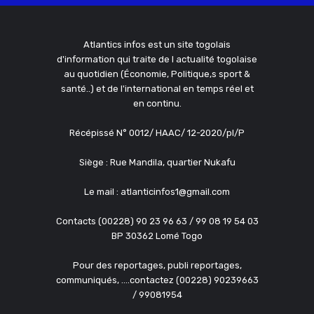
Atlantics infos est un site togolais
d'information qui traite de l actualité togolaise
au quotidien (Économie, Politique,s sport &
santé..) et de l'international en temps réel et
en continu.
Récépissé N° 0012/ HAAC/ 12-2020/pl/P
Siège : Rue Mandila, quartier Nukafu
Le mail : atlanticinfos1@gmail.com
Contacts (00228) 90 23 96 63 / 99 08 19 54 03
BP 30362 Lomé Togo
Pour des reportages, publi reportages,
communiqués, ....contactez (00228) 90239663
/ 99081954