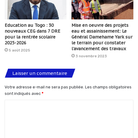
Education au Togo : 30
Mise en oeuvre des projets
nouveaux CEG dans 7 DRE
eau et assainissement: Le
pour la rentrée scolaire
Général Damehame Yark sur
2025-2026
le terrain pour constater
l’avancement des travaux
5 août 2025
3 novembre 2023
Laisser un commentaire
Votre adresse e-mail ne sera pas publiée.
Les champs obligatoires
sont indiqués avec
*
C
o
m
m