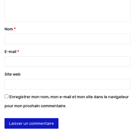
e
n
t
Nom
*
a
i
r
E-mail
*
e
*
Site web
Enregistrer mon nom, mon e-mail et mon site dans le navigateur
pour mon prochain commentaire.