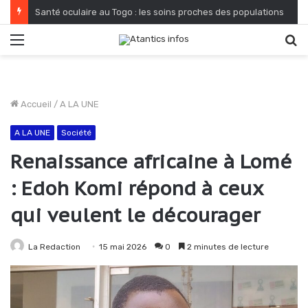
Santé oculaire au Togo : les soins proches des populations
Menu
R
Accueil
/
A LA UNE
A LA UNE
Société
Renaissance africaine à Lomé
: Edoh Komi répond à ceux
qui veulent le décourager
La Redaction
15 mai 2026
0
2 minutes de lecture