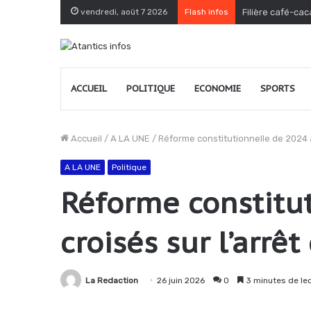
vendredi, août 7 2026
Flash infos
Filière café-cac
ACCUEIL
POLITIQUE
ECONOMIE
SPORTS
Accueil
/
A LA UNE
/
Réforme constitutionnelle de 2024 a
A LA UNE
Politique
Réforme constitut
croisés sur l’arrê
La Redaction
26 juin 2026
0
3 minutes de le