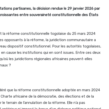
tations partisanes, la décision rendue le 29 janvier 2026 par
 croissantes entre souveraineté constitutionnelle des États
nt la réforme constitutionnelle togolaise du 25 mars 2024
 les opposants à la réforme, la juridiction communautaire a
veau dispositif constitutionnel. Pour les autorités togolaises,
is en cause les institutions qui en sont issues. Entre ces deux
u’où les juridictions régionales africaines peuvent-elles
onaux ?
éré que la réforme constitutionnelle adoptée en mars 2024
la Charte africaine de la démocratie, des élections et de la
le terrain de l’annulation de la réforme. Elle n’a pas
 antérieur ni imposé la tenue d’un dialogue politique national.