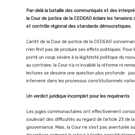
Par-delà la bataille des communiqués et des interpré
la Cour de justice de la CEDEAO éclaire les tensions
et contrôle régional des standards démocratiques.
L’arrêt de la Cour de justice de la CEDEAO concerna
n’en finit pas de produire ses effets politiques. Pour
porté un coup sévère à la légitimité politique du nou
au contraire, la Cour n’a ni invalidé la réforme ni rem
lectures se dessine une question plus profonde : jusq
intervenir dans les processus constitutionnels nati
Un verdict juridique incomplet pour les requérants
Les juges communautaires ont effectivement consid
soulevait des difficultés au regard de l’article 23 de 
gouvernance. Mais, la Cour ne s’est pas aventurée sur 
davantage ordonné le retour à l’ordre constitutionnel