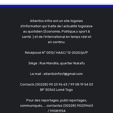
Atlantics infos est un site togolais
d'information qui traite de l actualité togolaise
au quotidien (Économie, Politique,s sport &
santé..) et de l'international en temps réel et
en continu.
Récépissé N° 0012/ HAAC/ 12-2020/pl/P
Siège : Rue Mandila, quartier Nukafu
Le mail : atlanticinfos1@gmail.com
Contacts (00228) 90 23 96 63 / 99 08 19 54 03
BP 30362 Lomé Togo
Pour des reportages, publi reportages,
communiqués, ....contactez (00228) 90239663
/ 99081954