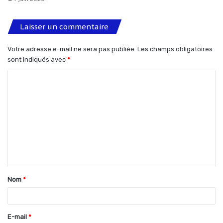
Laisser un commentaire
Votre adresse e-mail ne sera pas publiée.
Les champs obligatoires
sont indiqués avec
*
C
o
m
m
e
n
t
Nom
*
a
i
r
E-mail
*