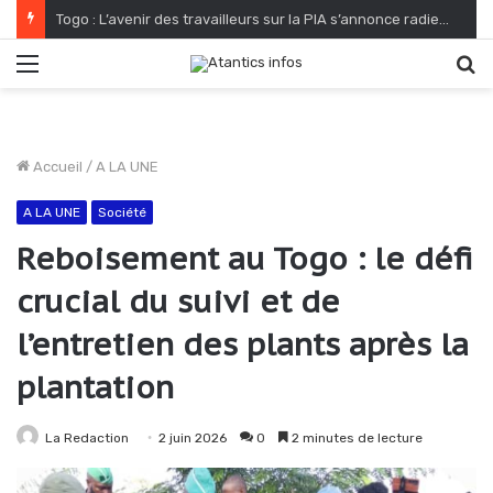
Togo : L’avenir des travailleurs sur la PIA s’annonce radieux
Menu
R
Accueil
/
A LA UNE
A LA UNE
Société
Reboisement au Togo : le défi
crucial du suivi et de
l’entretien des plants après la
plantation
La Redaction
2 juin 2026
0
2 minutes de lecture