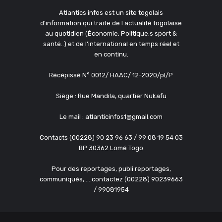
Atlantics infos est un site togolais
d'information qui traite de l actualité togolaise
au quotidien (Économie, Politique,s sport &
santé..) et de l'international en temps réel et
en continu.
Récépissé N° 0012/ HAAC/ 12-2020/pl/P
Siège : Rue Mandila, quartier Nukafu
Le mail : atlanticinfos1@gmail.com
Contacts (00228) 90 23 96 63 / 99 08 19 54 03
BP 30362 Lomé Togo
Pour des reportages, publi reportages,
communiqués, ....contactez (00228) 90239663
/ 99081954