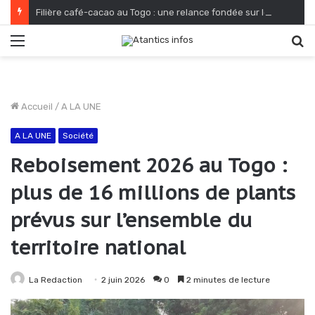
Filière café-cacao au Togo : une relance fondée sur le verdissement et la qualité
Menu
R
Accueil
/
A LA UNE
A LA UNE
Société
Reboisement 2026 au Togo :
plus de 16 millions de plants
prévus sur l’ensemble du
territoire national
La Redaction
2 juin 2026
0
2 minutes de lecture