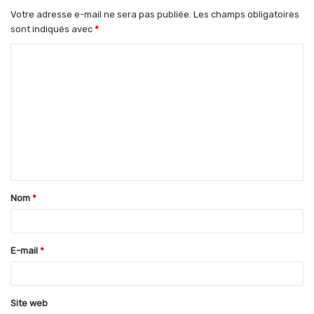
Votre adresse e-mail ne sera pas publiée.
Les champs obligatoires
sont indiqués avec
*
C
o
m
m
e
n
t
Nom
*
a
i
r
E-mail
*
e
*
Site web