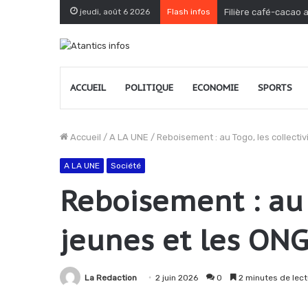
jeudi, août 6 2026
Flash infos
Filière café-cacao 
ACCUEIL
POLITIQUE
ECONOMIE
SPORTS
Accueil
/
A LA UNE
/
Reboisement : au Togo, les collecti
A LA UNE
Société
Reboisement : au T
jeunes et les ON
La Redaction
2 juin 2026
0
2 minutes de lect