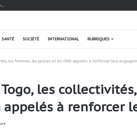
au Togo : une relance fondée sur le verdissement et la qualité
SANTÉ
SOCIÉTÉ
INTERNATIONAL
RUBRIQUES
vités, les femmes, les jeunes et les ONG appelés à renforcer leur engage
ogo, les collectivités
G appelés à renforcer
ure