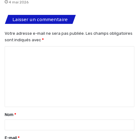
4 mai 2026
Laisser un commentaire
Votre adresse e-mail ne sera pas publiée.
Les champs obligatoires
sont indiqués avec
*
C
o
m
m
e
n
t
Nom
*
a
i
r
E-mail
*