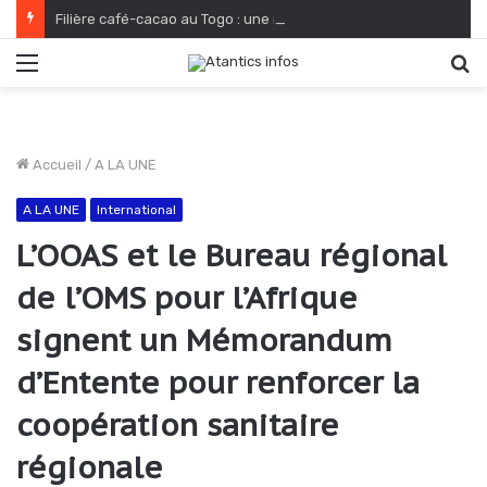
Filière café-cacao au Togo : une relance fondée sur le verdissement et la qualité
Menu
R
Accueil
/
A LA UNE
A LA UNE
International
L’OOAS et le Bureau régional
de l’OMS pour l’Afrique
signent un Mémorandum
d’Entente pour renforcer la
coopération sanitaire
régionale