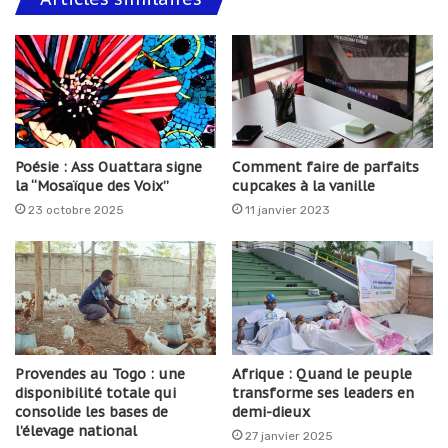
Poésie : Ass Ouattara signe
Comment faire de parfaits
la “Mosaïque des Voix”
cupcakes à la vanille
23 octobre 2025
11 janvier 2023
Provendes au Togo : une
Afrique : Quand le peuple
disponibilité totale qui
transforme ses leaders en
consolide les bases de
demi-dieux
l’élevage national
27 janvier 2025