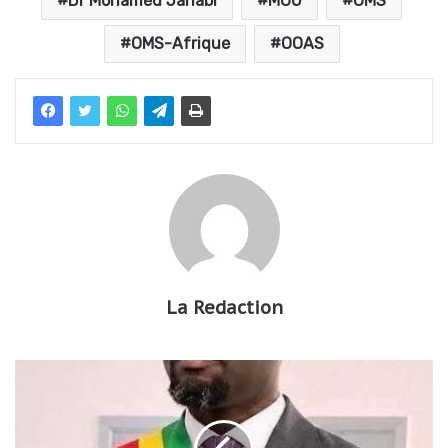
Dr Mohamed Janabi
MOU
OMS
OMS-Afrique
OOAS
La Redaction