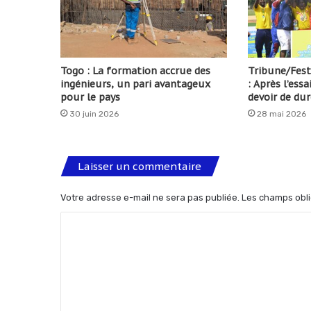
Togo : La formation accrue des
Tribune/Fest
ingénieurs, un pari avantageux
: Après l’ess
pour le pays
devoir de dur
30 juin 2026
28 mai 2026
Laisser un commentaire
Votre adresse e-mail ne sera pas publiée.
Les champs obli
C
o
m
m
e