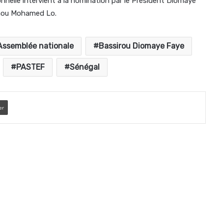
onnelle intervient à la nomination par le Président Diomaye
inou Mohamed Lo.
Assemblée nationale
Bassirou Diomaye Faye
PASTEF
Sénégal
er