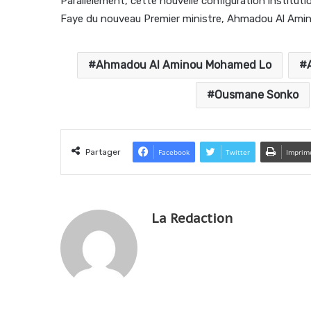
Parallèlement, cette nouvelle configuration instituti
Faye du nouveau Premier ministre, Ahmadou Al Am
Ahmadou Al Aminou Mohamed Lo
Ousmane Sonko
Partager
Facebook
Twitter
Imprim
La Redaction