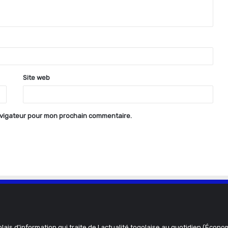
Site web
avigateur pour mon prochain commentaire.
olais d'information qui traite de l actualité togolaise au quotidien (Économ