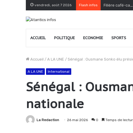
vendredi, août 7 2026
Flash infos
Filière café-cac
ACCUEIL
POLITIQUE
ECONOMIE
SPORTS
Accueil
/
A LA UNE
/
Sénégal : Ousmane Sonko élu prési
A LA UNE
International
Sénégal : Ousman
nationale
La Redaction
26 mai 2026
0
Temps de lectur