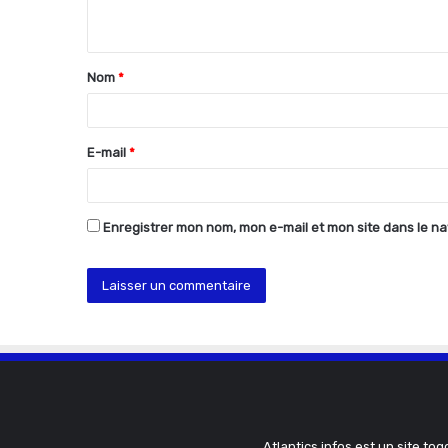
n
t
Nom
*
a
i
r
E-mail
*
e
*
Enregistrer mon nom, mon e-mail et mon site dans le n
Atlantics infos est un site tog