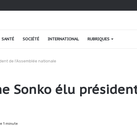
ao au Togo : une relance fondée sur le verdissement et la qualité
SANTÉ
SOCIÉTÉ
INTERNATIONAL
RUBRIQUES
dent de l’Assemblée nationale
e Sonko élu président
e 1 minute