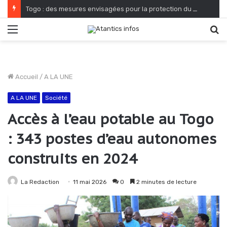
Togo : des mesures envisagées pour la protection du cadre de vie et de salubrité publique
Menu
R
Accueil
/
A LA UNE
A LA UNE
Société
Accès à l’eau potable au Togo
: 343 postes d’eau autonomes
construits en 2024
La Redaction
11 mai 2026
0
2 minutes de lecture