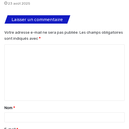
23 août 2025
Laisser un commentaire
Votre adresse e-mail ne sera pas publiée.
Les champs obligatoires
sont indiqués avec
*
C
o
m
m
e
n
t
Nom
*
a
i
r