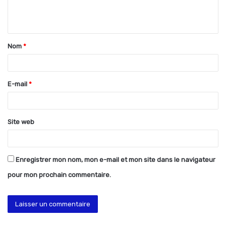
e
n
t
Nom
*
a
i
r
E-mail
*
e
*
Site web
Enregistrer mon nom, mon e-mail et mon site dans le navigateur
pour mon prochain commentaire.