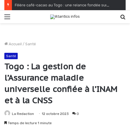
Filière café-cacao au Togo : une relance fondée sur le verdissement et la qualité
Menu
R
Accueil
/
Santé
Santé
Togo : La gestion de
l’Assurance maladie
universelle confiée à l’INAM
et à la CNSS
La Redaction
12 octobre 2023
0
Temps de lecture 1 minute