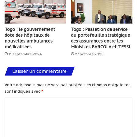
Togo : le gouvernement
Togo : Passation de service
dote des hôpitaux de
du portefeuille stratégique
nouvelles ambulances
des assurances entre les
médicalisées
Ministres BARCOLA et TESSI
11 septembre 2024
27 octobre 2025
Laisser un commentaire
Votre adresse e-mail ne sera pas publiée.
Les champs obligatoires
sont indiqués avec
*
C
o
m
m