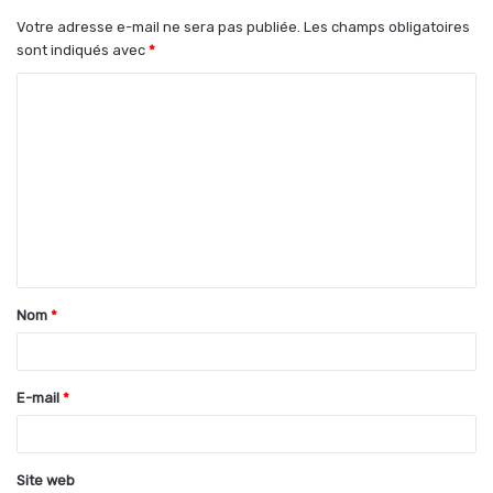
Votre adresse e-mail ne sera pas publiée.
Les champs obligatoires
sont indiqués avec
*
C
o
m
m
e
n
t
Nom
*
a
i
r
E-mail
*
e
*
Site web