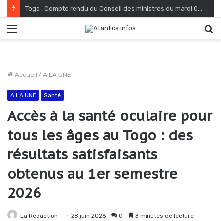
Togo : Compte rendu du Conseil des ministres du mardi 04 août 2026
Menu
R
Accueil
/
A LA UNE
A LA UNE
Santé
Accès à la santé oculaire pour
tous les âges au Togo : des
résultats satisfaisants
obtenus au 1er semestre
2026
La Redaction
28 juin 2026
0
3 minutes de lecture