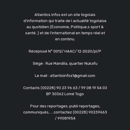
Atlantics infos est un site togolais
d'information qui traite de l actualité togolaise
au quotidien (Économie, Politique,s sport &
santé..) et de l'international en temps réel et
en continu.
Récépissé N° 0012/ HAAC/ 12-2020/pl/P
Siège : Rue Mandila, quartier Nukafu
Le mail : atlanticinfos1@gmail.com
Contacts (00228) 90 23 96 63 / 99 08 19 54 03
BP 30362 Lomé Togo
Pour des reportages, publi reportages,
communiqués, ....contactez (00228) 90239663
/ 99081954