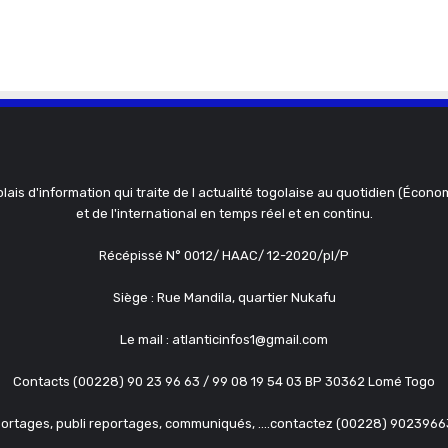
olais d'information qui traite de l actualité togolaise au quotidien (Économ
et de l'international en temps réel et en continu.
Récépissé N° 0012/ HAAC/ 12-2020/pl/P
Siège : Rue Mandila, quartier Nukafu
Le mail : atlanticinfos1@gmail.com
Contacts (00228) 90 23 96 63 / 99 08 19 54 03 BP 30362 Lomé Togo
ortages, publi reportages, communiqués, ....contactez (00228) 902396