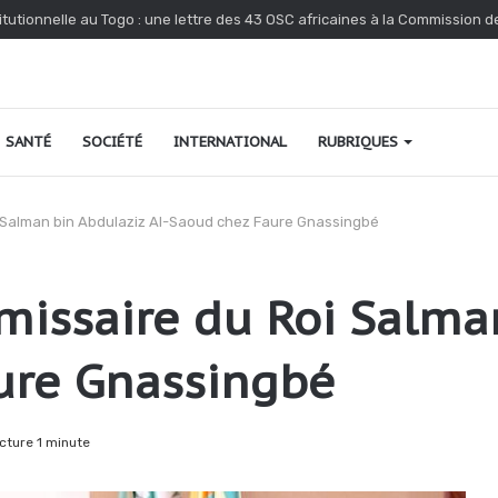
dénonce l’interpellation de Kossi Agbéko, vendeur de journaux à Lomé
SANTÉ
SOCIÉTÉ
INTERNATIONAL
RUBRIQUES
oi Salman bin Abdulaziz Al-Saoud chez Faure Gnassingbé
missaire du Roi Salma
ure Gnassingbé
cture 1 minute