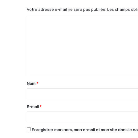
Votre adresse e-mail ne sera pas publiée.
Les champs obli
C
o
m
m
e
n
t
Nom
*
a
i
r
E-mail
*
e
*
Enregistrer mon nom, mon e-mail et mon site dans le n