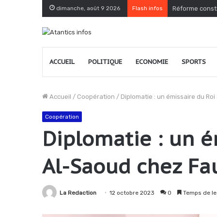
dimanche, août 9 2026
Flash infos
Togo : le PPT 
ACCUEIL
POLITIQUE
ECONOMIE
SPORTS
Accueil
/
Coopération
/
Diplomatie : un émissaire du R
Coopération
Diplomatie : un é
Al-Saoud chez Fa
La Redaction
12 octobre 2023
0
Temps de le