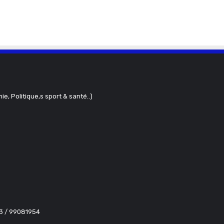
ie, Politique,s sport & santé..)
63 / 99081954