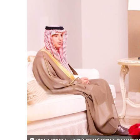
Adel Bin Ahmed Al-Jubeir (à gauche) chez Faure Gnassingbé 