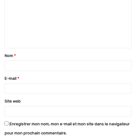
o
m
m
e
n
t
Nom
*
a
i
r
E-mail
*
e
*
Site web
Enregistrer mon nom, mon e-mail et mon site dans le navigateur
pour mon prochain commentaire.