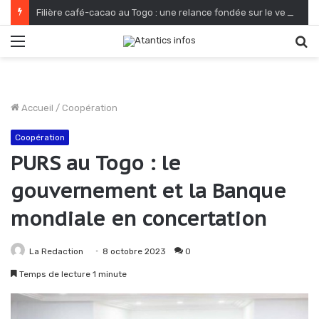
Filière café-cacao au Togo : une relance fondée sur le verdissement et la qualité
Menu
R
Accueil
/
Coopération
Coopération
PURS au Togo : le
gouvernement et la Banque
mondiale en concertation
La Redaction
8 octobre 2023
0
Temps de lecture 1 minute