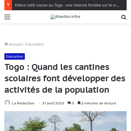
Filière café-cacao au Togo : une relance fondée sur le verdissement et la qualité
Menu
R
Accueil
/
Education
Education
Togo : Quand les cantines
scolaires font développer des
activités de la population
La Redaction
31 août 2023
0
2 minutes de lecture