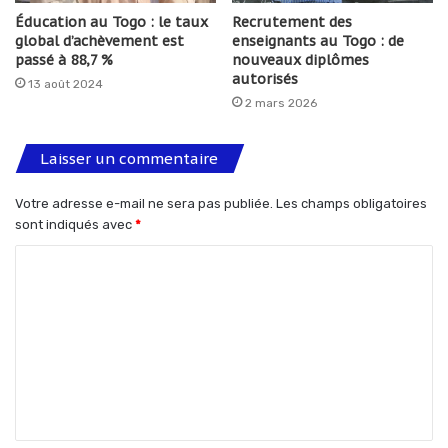
Éducation au Togo : le taux
Recrutement des
global d’achèvement est
enseignants au Togo : de
passé à 88,7 %
nouveaux diplômes
autorisés
13 août 2024
2 mars 2026
Laisser un commentaire
Votre adresse e-mail ne sera pas publiée.
Les champs obligatoires
sont indiqués avec
*
C
o
m
m
e
n
t