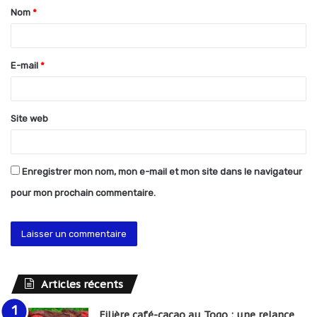
Nom
*
a
i
r
E-mail
*
e
*
Site web
Enregistrer mon nom, mon e-mail et mon site dans le navigateur
pour mon prochain commentaire.
Articles récents
Filière café-cacao au Togo : une relance