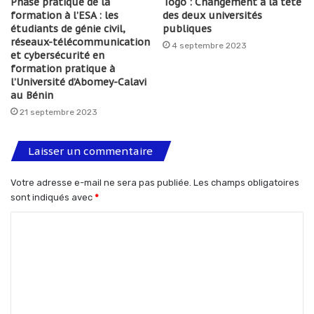
Phase pratique de la
Togo : Changement à la tête
formation à l’ESA : les
des deux universités
étudiants de génie civil,
publiques
réseaux-télécommunication
4 septembre 2023
et cybersécurité en
formation pratique à
l’Université d’Abomey-Calavi
au Bénin
21 septembre 2023
Laisser un commentaire
Votre adresse e-mail ne sera pas publiée.
Les champs obligatoires
sont indiqués avec
*
C
o
m
m
e