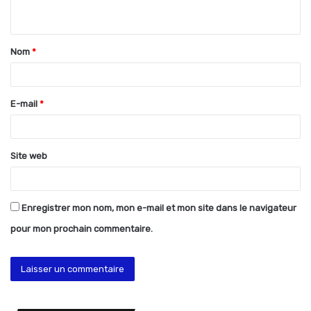
n
t
Nom
*
a
i
r
E-mail
*
e
*
Site web
Enregistrer mon nom, mon e-mail et mon site dans le navigateur
pour mon prochain commentaire.