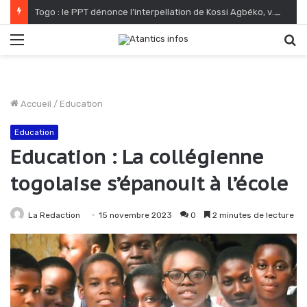
Togo : le PPT dénonce l’interpellation de Kossi Agbéko, vendeur de journaux à Lomé
Menu
R
Accueil
/
Education
Education
Education : La collégienne
togolaise s’épanouit à l’école
La Redaction
15 novembre 2023
0
2 minutes de lecture