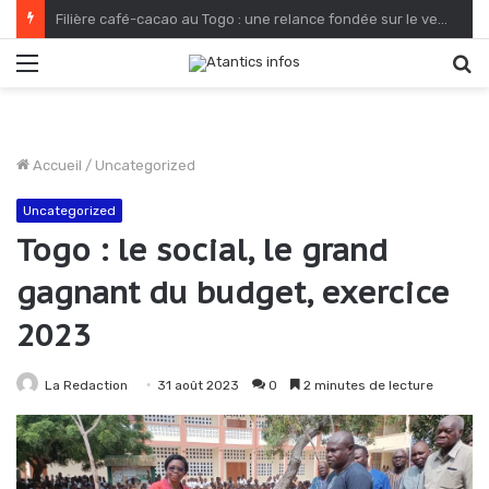
Protection de l’environnement : Le Togo à fond dans sa reconquête verte
Menu
R
Accueil
/
Uncategorized
Uncategorized
Togo : le social, le grand
gagnant du budget, exercice
2023
La Redaction
31 août 2023
0
2 minutes de lecture