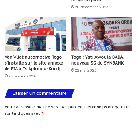
28 décembre 2023
Van Vliet automotive Togo
Togo : Yati Awoula BABA,
s’installe sur le site annexe
nouveau SG du SYNBANK
de PIA à Tsikplonou-Kondji
22 mai 2023
26 janvier 2024
Laisser un commentaire
Votre adresse e-mail ne sera pas publiée.
Les champs obligatoires
sont indiqués avec
*
C
o