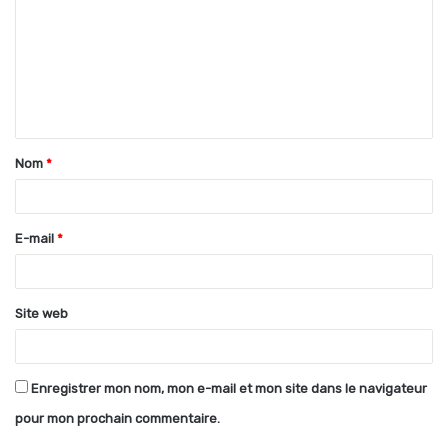
m
m
e
n
t
Nom
*
a
i
r
E-mail
*
e
*
Site web
Enregistrer mon nom, mon e-mail et mon site dans le navigateur
pour mon prochain commentaire.