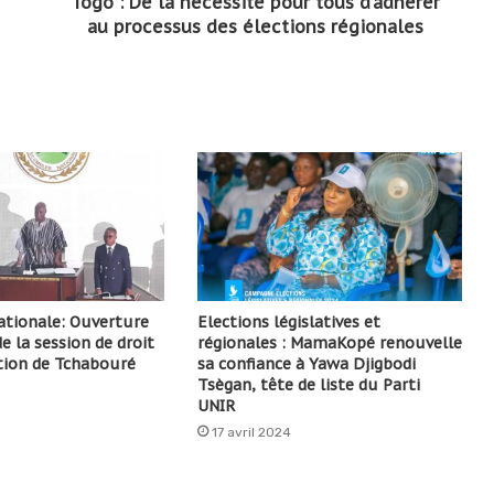
Togo : De la nécessité pour tous d’adhérer
au processus des élections régionales
tionale: Ouverture
Elections législatives et
e la session de droit
régionales : MamaKopé renouvelle
ction de Tchabouré
sa confiance à Yawa Djigbodi
Tsègan, tête de liste du Parti
UNIR
17 avril 2024