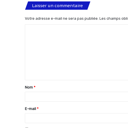
Laisser un commentaire
Votre adresse e-mail ne sera pas publiée.
Les champs obli
C
o
m
m
e
n
t
Nom
*
a
i
r
E-mail
*
e
*