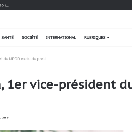
ao au Togo : une relance fondée sur le verdissement et la qualité
SANTÉ
SOCIÉTÉ
INTERNATIONAL
RUBRIQUES
ent du MPDD exclu du parti
a, 1er vice-président 
cture