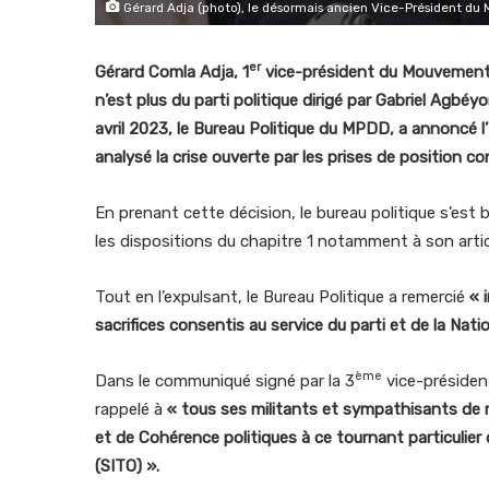
Gérard Adja (photo), le désormais ancien Vice-Président du
er
Gérard Comla Adja, 1
vice-président du Mouvement 
n’est plus du parti politique dirigé par Gabriel Ag
avril 2023, le Bureau Politique du MPDD, a annoncé l’ 
analysé la crise ouverte par les prises de position con
En prenant cette décision, le bureau politique s’est 
les dispositions du chapitre 1 notamment à son arti
Tout en l’expulsant, le Bureau Politique a remercié
« 
sacrifices consentis au service du parti et de la Nati
ème
Dans le communiqué signé par la 3
vice-présiden
rappelé à
« tous ses militants et sympathisants de 
et de Cohérence politiques à ce tournant particulier
(SITO) ».