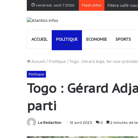
vendredi, août 7 2026
Flash infos
Filière café-cac
ACCUEIL
POLITIQUE
ECONOMIE
SPORTS
Accueil
/
Politique
/
Togo : Gérard Adja, 1er vice-présid
Politique
Togo : Gérard Adj
parti
La Redaction
12 avril 2023
0
2 minutes de le