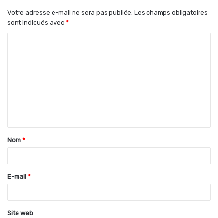
Votre adresse e-mail ne sera pas publiée.
Les champs obligatoires
sont indiqués avec
*
C
o
m
m
e
n
t
Nom
*
a
i
r
E-mail
*
e
*
Site web