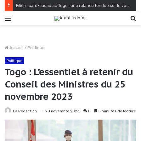
Filière café-cacao au Togo : une relance fondée sur le verdissement et la qualité
Menu
R
Accueil
/
Politique
Politique
Togo : L’essentiel à retenir du
Conseil des Ministres du 25
novembre 2023
La Redaction
28 novembre 2023
0
5 minutes de lecture