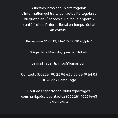
Atlantics infos est un site togolais
d'information qui traite de l actualité togolaise
au quotidien (Économie, Politique,s sport &
santé..) et de l'international en temps réel et
en continu.
Récépissé N° 0012/ HAAC/ 12-2020/pl/P
Siège : Rue Mandila, quartier Nukafu
Le mail : atlanticinfos1@gmail.com
Contacts (00228) 90 23 96 63 / 99 08 19 54 03
BP 30362 Lomé Togo
Pour des reportages, publi reportages,
communiqués, ....contactez (00228) 90239663
/ 99081954