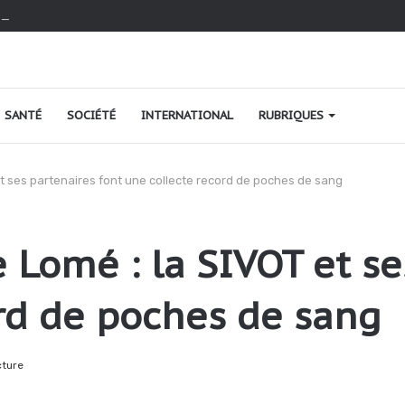
ironnement : Le Togo à fond dans sa reconquête verte
SANTÉ
SOCIÉTÉ
INTERNATIONAL
RUBRIQUES
t ses partenaires font une collecte record de poches de sang
Lomé : la SIVOT et se
rd de poches de sang
cture