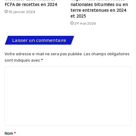
FCFA de recettes en 2024
nationales bitumées ou en
terre entretenues en 2024
10 janvier 2024
et 2025
29 mai 2026
Laisser un commentaire
Votre adresse e-mail ne sera pas publiée.
Les champs obligatoires
sont indiqués avec
*
C
o
m
m
e
n
t
Nom
*
a