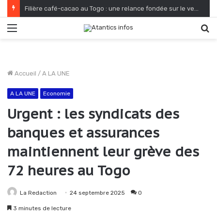
Filière café-cacao au Togo : une relance fondée sur le verdissement et la qualité
Menu
R
Accueil
/
A LA UNE
A LA UNE
Economie
Urgent : les syndicats des
banques et assurances
maintiennent leur grève des
72 heures au Togo
La Redaction
24 septembre 2025
0
3 minutes de lecture