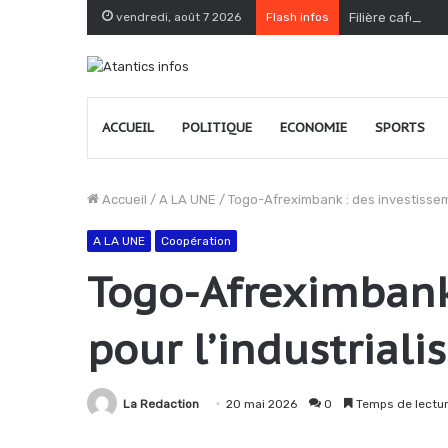
vendredi, août 7 2026
Flash infos
Filière café-cac
ACCUEIL
POLITIQUE
ECONOMIE
SPORTS
Accueil
/
A LA UNE
/
Togo-Afreximbank : des investisseme
A LA UNE
Coopération
Togo-Afreximbank 
pour l’industriali
La Redaction
20 mai 2026
0
Temps de lectur