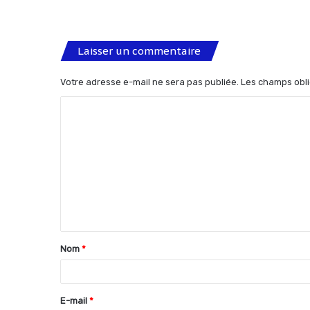
Laisser un commentaire
Votre adresse e-mail ne sera pas publiée.
Les champs obli
C
o
m
m
e
n
t
Nom
*
a
i
r
E-mail
*