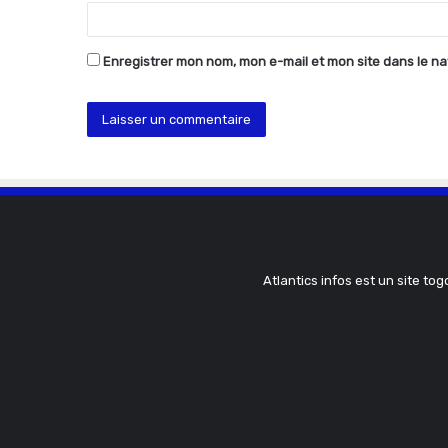
e
*
Enregistrer mon nom, mon e-mail et mon site dans le n
Atlantics infos est un site tog