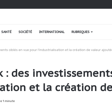
ao au Togo : une relance fondée sur le verdissement et la qualité
SANTÉ
SOCIÉTÉ
INTERNATIONAL
RUBRIQUES
nts ciblés en vue pour l’industrialisation et la création de valeur ajouté
: des investissements
sation et la création d
e 1 minute