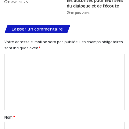
les autorités pour leur sens
8 avril 2026
du dialogue et de l’écoute
18 juin 2025
Laisser un commentaire
Votre adresse e-mail ne sera pas publiée.
Les champs obligatoires
sont indiqués avec
*
C
o
m
m
e
n
t
Nom
*
a
i