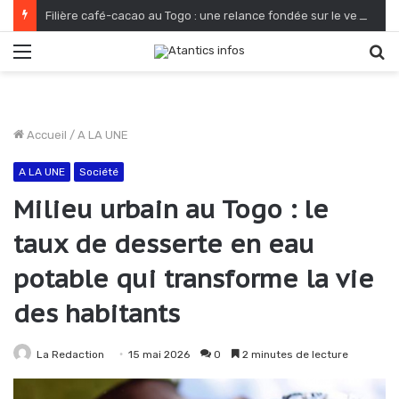
Filière café-cacao au Togo : une relance fondée sur le verdissement et la qualité
Menu
R
Accueil
/
A LA UNE
A LA UNE
Société
Milieu urbain au Togo : le
taux de desserte en eau
potable qui transforme la vie
des habitants
La Redaction
15 mai 2026
0
2 minutes de lecture