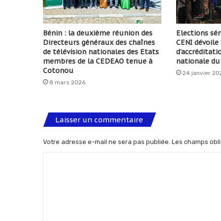
Bénin : la deuxième réunion des
Elections sén
Directeurs généraux des chaînes
CENI dévoile 
de télévision nationales des Etats
d’accréditati
membres de la CEDEAO tenue à
nationale du
Cotonou
24 janvier 20
8 mars 2026
Laisser un commentaire
Votre adresse e-mail ne sera pas publiée.
Les champs obli
C
o
m
m
e