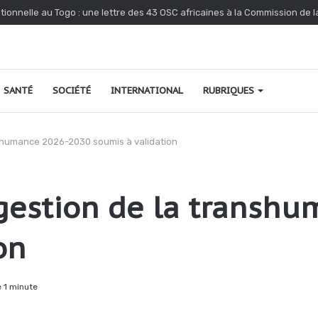
tionnelle au Togo : une lettre des 43 OSC africaines à la Commission de 
SANTÉ
SOCIÉTÉ
INTERNATIONAL
RUBRIQUES
anshumance 2026-2030 soumis à validation
 gestion de la transh
on
 1 minute