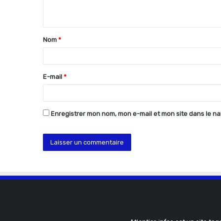
n
t
Nom
*
a
i
r
E-mail
*
e
*
Enregistrer mon nom, mon e-mail et mon site dans le n