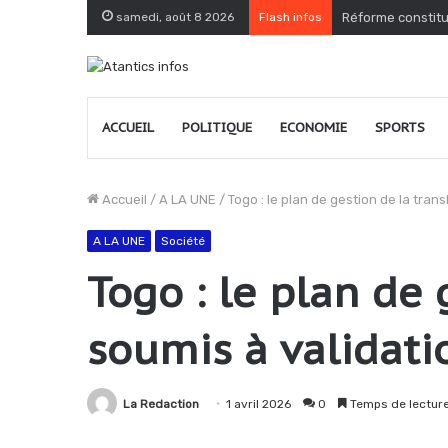
samedi, août 8 2026
Flash infos
Réforme constitu
ACCUEIL
POLITIQUE
ECONOMIE
SPORTS
Accueil
/
A LA UNE
/
Togo : le plan de gestion de la tr
A LA UNE
Société
Togo : le plan de
soumis à validati
La Redaction
1 avril 2026
0
Temps de lecture