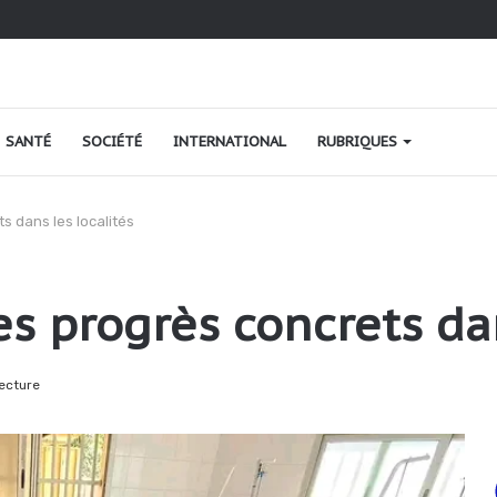
o au Togo : une relance fondée sur le verdissement et la qualité
SANTÉ
SOCIÉTÉ
INTERNATIONAL
RUBRIQUES
s dans les localités
es progrès concrets dan
ecture