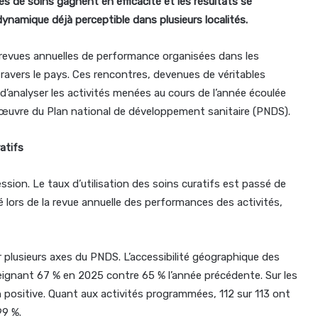
es de soins gagnent en efficacité et les résultats se
dynamique déjà perceptible dans plusieurs localités.
s revues annuelles de performance organisées dans les
 travers le pays. Ces rencontres, devenues de véritables
’analyser les activités menées au cours de l’année écoulée
n œuvre du Plan national de développement sanitaire (PNDS).
ratifs
ression. Le taux d’utilisation des soins curatifs est passé de
 lors de la revue annuelle des performances des activités,
 plusieurs axes du PNDS. L’accessibilité géographique des
eignant 67 % en 2025 contre 65 % l’année précédente. Sur les
on positive. Quant aux activités programmées, 112 sur 113 ont
99 %.