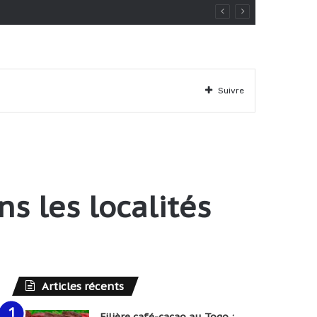
Suivre
s les localités
Articles récents
Filière café-cacao au Togo :