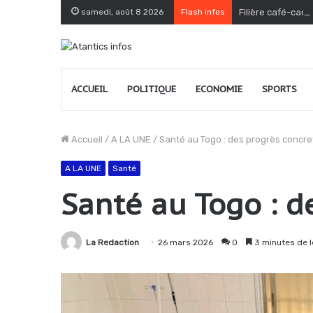
samedi, août 8 2026
Flash infos
Filière café-caca
ACCUEIL
POLITIQUE
ECONOMIE
SPORTS
Accueil
/
A LA UNE
/
Santé au Togo : des progrès concret
A LA UNE
Santé
Santé au Togo : d
La Redaction
26 mars 2026
0
3 minutes de l