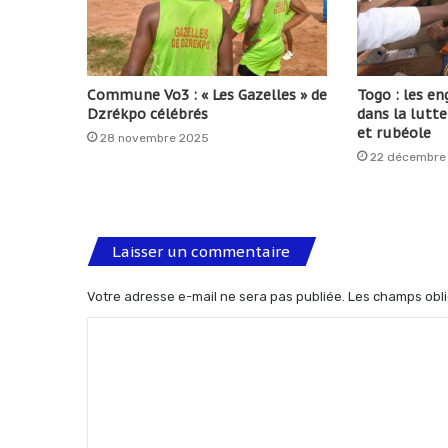
Commune Vo3 : « Les Gazelles » de
Togo : les e
Dzrékpo célébrés
dans la lutt
et rubéole
28 novembre 2025
22 décembre
Laisser un commentaire
Votre adresse e-mail ne sera pas publiée.
Les champs obli
C
o
m
m