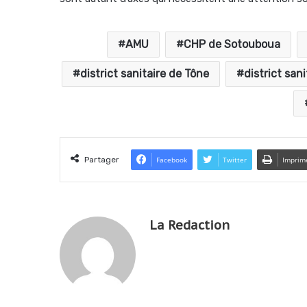
AMU
CHP de Sotouboua
district sanitaire de Tône
district san
Partager
Facebook
Twitter
Imprim
La Redaction