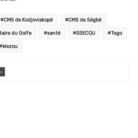
CMS de Kodjoviakopé
CMS de Ségbé
itaire du Golfe
santé
SSECQU
Togo
Wezou
er