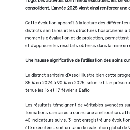
Togo. Les activités sont mieux exécutées, les servic
consolident. L’année 2025 vient ainsi renforcer une 
Cette évolution apparaît à la lecture des différente
districts sanitaires et les structures hospitalières à
moments d’évaluation et de projection, permettent d
et d’apprécier les résultats obtenus dans la mise e
Une hausse significative de l’utilisation des soins cu
Le district sanitaire d’Assoli illustre bien cette prog
85 % en 2024 à 90 % en 2025, selon le bilan présenté
tenue les 16 et 17 février à Bafilo.
Les résultats témoignent de véritables avancées sur
formations sanitaires a connu une amélioration, att
40 indicateurs suivis, 31 ont enregistré une évoluti
été exécutées, soit un taux de réalisation global de 