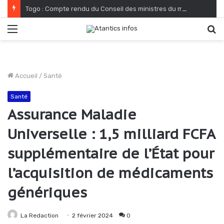
Togo : Compte rendu du Conseil des ministres du mardi 04 août 2026
Menu
R
Accueil
/
Santé
Santé
Assurance Maladie
Universelle : 1,5 milliard FCFA
supplémentaire de l’État pour
l’acquisition de médicaments
génériques
La Redaction
2 février 2024
0