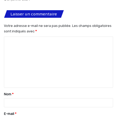
Laisser un commentaire
Votre adresse e-mail ne sera pas publiée.
Les champs obligatoires
sont indiqués avec
*
C
o
m
m
e
n
t
Nom
*
a
i
r
E-mail
*