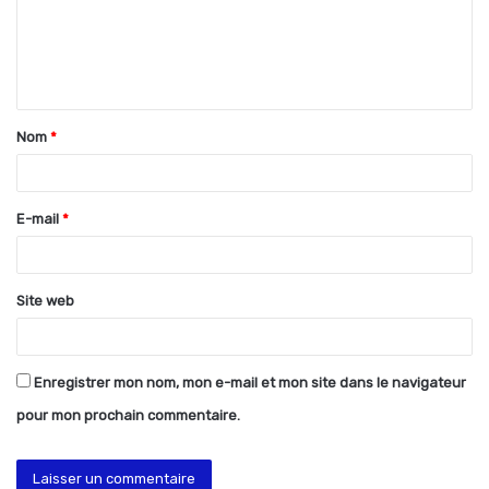
m
e
n
t
Nom
*
a
i
r
E-mail
*
e
*
Site web
Enregistrer mon nom, mon e-mail et mon site dans le navigateur
pour mon prochain commentaire.