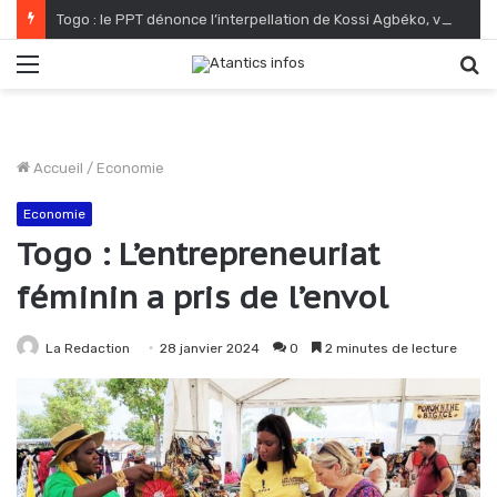
Togo : le PPT dénonce l’interpellation de Kossi Agbéko, vendeur de journaux à Lomé
Menu
R
Accueil
/
Economie
Economie
Togo : L’entrepreneuriat
féminin a pris de l’envol
La Redaction
28 janvier 2024
0
2 minutes de lecture