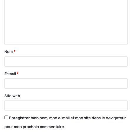
m
m
e
n
t
Nom
*
a
i
r
E-mail
*
e
*
Site web
Enregistrer mon nom, mon e-mail et mon site dans le navigateur
pour mon prochain commentaire.