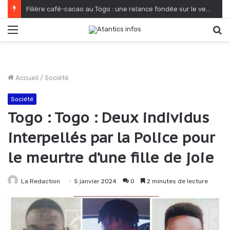
Filière café-cacao au Togo : une relance fondée sur le verdissement et la qualité
Menu
R
Accueil
/
Société
Société
Togo : Togo : Deux individus
interpellés par la Police pour
le meurtre d’une fille de joie
La Redaction
5 janvier 2024
0
2 minutes de lecture