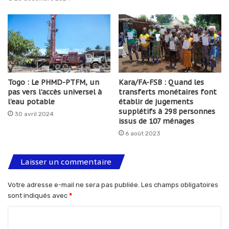
Togo : Le PHMD-PTFM, un
Kara/FA-FSB : Quand les
pas vers l’accès universel à
transferts monétaires font
l’eau potable
établir de jugements
supplétifs à 298 personnes
30 avril 2024
issus de 107 ménages
6 août 2023
Laisser un commentaire
Votre adresse e-mail ne sera pas publiée.
Les champs obligatoires
sont indiqués avec
*
C
o