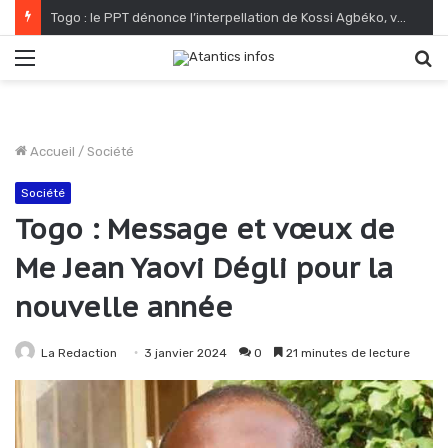
Filière café-cacao au Togo : une relance fondée sur le verdissement et la qualité
Menu
R
Accueil
/
Société
Société
Togo : Message et vœux de
Me Jean Yaovi Dégli pour la
nouvelle année
La Redaction
3 janvier 2024
0
21 minutes de lecture