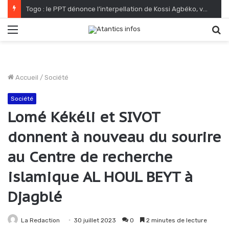
Togo : le PPT dénonce l’interpellation de Kossi Agbéko, vendeur de journaux à Lomé
Menu
R
Accueil
/
Société
Société
Lomé Kékéli et SIVOT
donnent à nouveau du sourire
au Centre de recherche
islamique AL HOUL BEYT à
Djagblé
La Redaction
30 juillet 2023
0
2 minutes de lecture