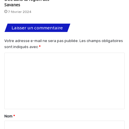
Savanes
7 février 2024
Laisser un commentaire
Votre adresse e-mail ne sera pas publiée.
Les champs obligatoires
sont indiqués avec
*
C
o
m
m
e
n
t
Nom
*
a
i