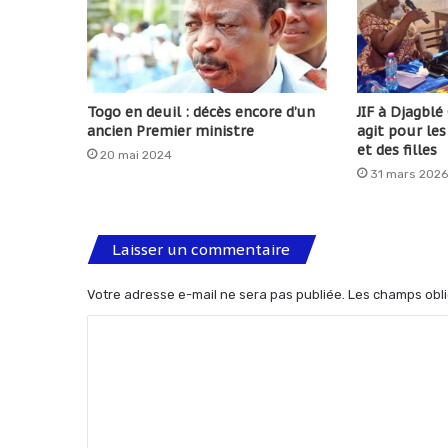
Togo en deuil : décès encore d’un
JIF à Djagblé
ancien Premier ministre
agit pour le
et des filles
20 mai 2024
31 mars 2026
Laisser un commentaire
Votre adresse e-mail ne sera pas publiée.
Les champs obli
C
o
m
m