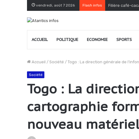
vendredi, août 7 2026
Flash infos
Filière café-cac
ACCUEIL
POLITIQUE
ECONOMIE
SPORTS
Accueil
/
Société
/
Togo : La direction générale de l’inf
Société
Togo : La directio
cartographie form
nouveau matériel 