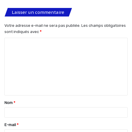
Laisser un commentaire
Votre adresse e-mail ne sera pas publiée.
Les champs obligatoires
sont indiqués avec
*
C
o
m
m
e
n
t
Nom
*
a
i
r
E-mail
*
e