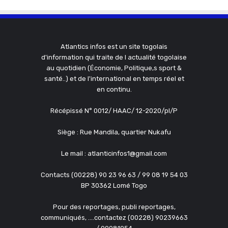
Atlantics infos est un site togolais
d'information qui traite de l actualité togolaise
au quotidien (Économie, Politique,s sport &
santé..) et de l'international en temps réel et
en continu.
Récépissé N° 0012/ HAAC/ 12-2020/pl/P
Siège : Rue Mandila, quartier Nukafu
Le mail : atlanticinfos1@gmail.com
Contacts (00228) 90 23 96 63 / 99 08 19 54 03
BP 30362 Lomé Togo
Pour des reportages, publi reportages,
communiqués, ....contactez (00228) 90239663