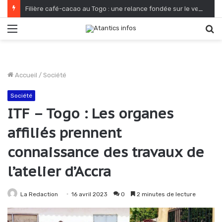
Filière café-cacao au Togo : une relance fondée sur le verdissement et la qualité
Menu
R
Accueil
/
Société
Société
ITF – Togo : Les organes
affiliés prennent
connaissance des travaux de
l’atelier d’Accra
La Redaction
16 avril 2023
0
2 minutes de lecture