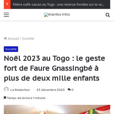
Filière café-cacao au Togo : une relance fondée sur le verdissement et la qualité
Menu
R
Accueil
/
Société
Société
Noël 2023 au Togo : le geste
fort de Faure Gnassingbé à
plus de deux mille enfants
La Redaction
23 décembre 2023
0
Temps de lecture 1 minute