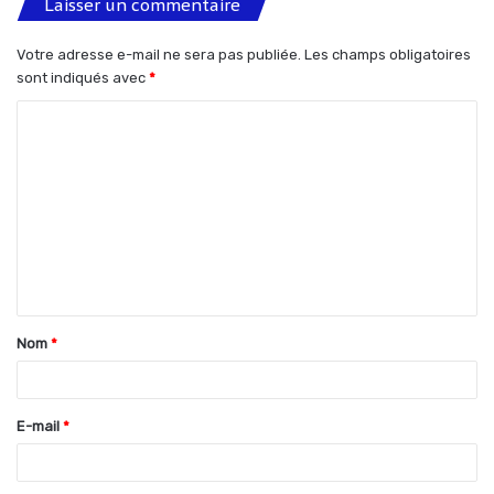
Laisser un commentaire
Votre adresse e-mail ne sera pas publiée.
Les champs obligatoires
sont indiqués avec
*
C
o
m
m
e
n
t
Nom
*
a
i
r
E-mail
*
e
*