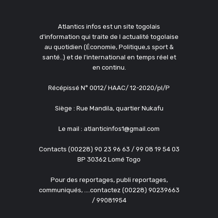
Atlantics infos est un site togolais
d'information qui traite de l actualité togolaise
au quotidien (Économie, Politique,s sport &
santé..) et de l'international en temps réel et
en continu.
Récépissé N° 0012/ HAAC/ 12-2020/pl/P
Siège : Rue Mandila, quartier Nukafu
Le mail : atlanticinfos1@gmail.com
Contacts (00228) 90 23 96 63 / 99 08 19 54 03
BP 30362 Lomé Togo
Pour des reportages, publi reportages,
communiqués, ....contactez (00228) 90239663
/ 99081954