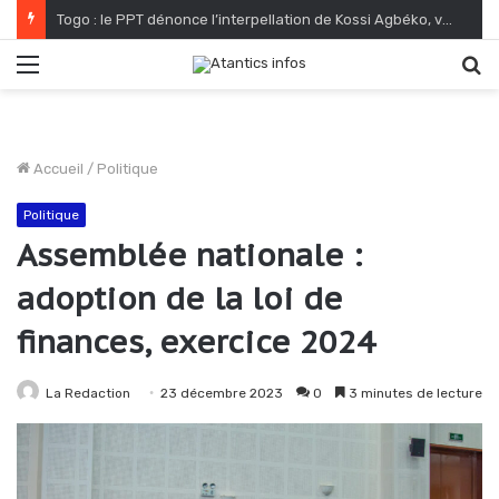
Togo : le PPT dénonce l’interpellation de Kossi Agbéko, vendeur de journaux à Lomé
Menu
R
Accueil
/
Politique
Politique
Assemblée nationale :
adoption de la loi de
finances, exercice 2024
La Redaction
23 décembre 2023
0
3 minutes de lecture