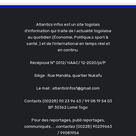
Atlantics infos est un site togolais
d'information qui traite de l actualité togolaise
au quotidien (Économie, Politique,s sport &
santé..) et de l'international en temps réel et
en continu.
Récépissé N° 0012/ HAAC/ 12-2020/pl/P
Siège : Rue Mandila, quartier Nukafu
Le mail : atlanticinfos1@gmail.com
Contacts (00228) 90 23 96 63 / 99 08 19 54 03
BP 30362 Lomé Togo
Pour des reportages, publi reportages,
communiqués, ....contactez (00228) 90239663
/ 99081954