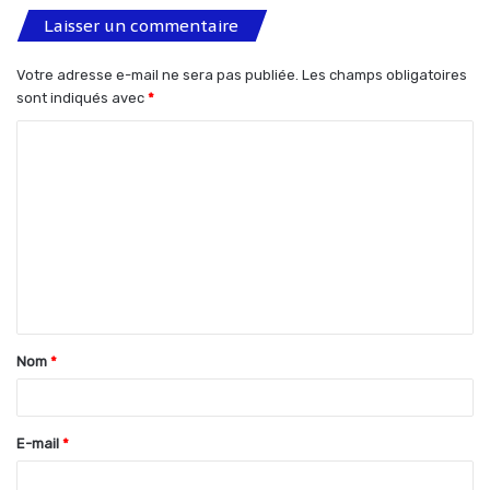
Laisser un commentaire
Votre adresse e-mail ne sera pas publiée.
Les champs obligatoires
sont indiqués avec
*
C
o
m
m
e
n
t
Nom
*
a
i
r
E-mail
*
e