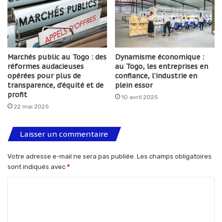
Marchés public au Togo : des
Dynamisme économique :
réformes audacieuses
au Togo, les entreprises en
opérées pour plus de
confiance, l’industrie en
transparence, d’équité et de
plein essor
profit
10 avril 2025
22 mai 2025
Laisser un commentaire
Votre adresse e-mail ne sera pas publiée.
Les champs obligatoires
sont indiqués avec
*
C
o
m