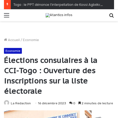
Togo : le PPT dénonce l’interpellation de Kossi Agbéko, vendeur de journaux à Lomé
Menu
R
Accueil
/
Economie
Economie
Élections consulaires à la
CCI-Togo : Ouverture des
inscriptions sur la liste
électorale
La Redaction
16 décembre 2023
0
2 minutes de lecture