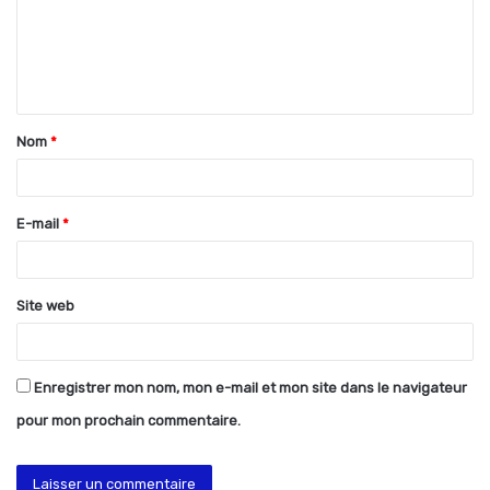
m
e
n
t
Nom
*
a
i
r
E-mail
*
e
*
Site web
Enregistrer mon nom, mon e-mail et mon site dans le navigateur
pour mon prochain commentaire.