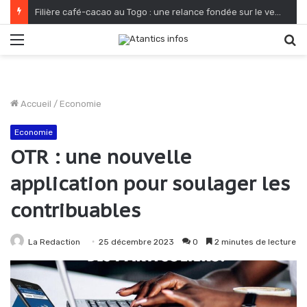
Filière café-cacao au Togo : une relance fondée sur le verdissement et la qualité
Menu
R
Accueil
/
Economie
Economie
OTR : une nouvelle
application pour soulager les
contribuables
La Redaction
25 décembre 2023
0
2 minutes de lecture