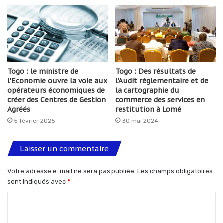
Togo : le ministre de
Togo : Des résultats de
l’Economie ouvre la voie aux
l’Audit réglementaire et de
opérateurs économiques de
la cartographie du
créer des Centres de Gestion
commerce des services en
Agréés
restitution à Lomé
5 février 2025
30 mai 2024
Laisser un commentaire
Votre adresse e-mail ne sera pas publiée.
Les champs obligatoires
sont indiqués avec
*
C
o