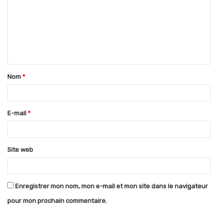
m
m
e
n
t
Nom
*
a
i
r
E-mail
*
e
*
Site web
Enregistrer mon nom, mon e-mail et mon site dans le navigateur
pour mon prochain commentaire.