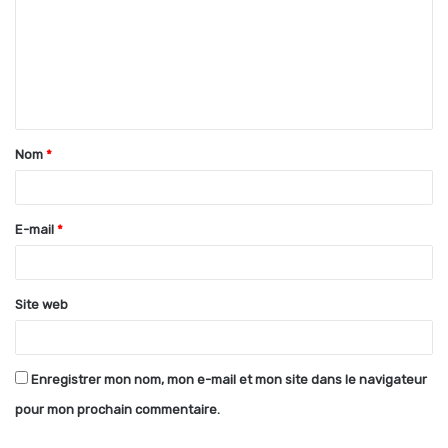
m
m
e
n
t
Nom
*
a
i
r
E-mail
*
e
*
Site web
Enregistrer mon nom, mon e-mail et mon site dans le navigateur
pour mon prochain commentaire.