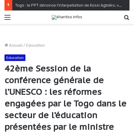
Togo : le PPT dénonce l’interpellation de Kossi Agbéko, vendeur de journaux à Lomé
Menu
R
Accueil
/
Education
Education
42ème Session de la
conférence générale de
l’UNESCO : les réformes
engagées par le Togo dans le
secteur de l’éducation
présentées par le ministre