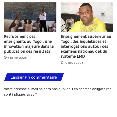
Recrutement des
Enseignement supérieur au
enseignants au Togo : une
Togo : des inquiétudes et
innovation majeure dans la
interrogations autour des
publication des résultats
examens nationaux et du
système LMD
8 juillet 2026
10 août 2023
Laisser un commentaire
Votre adresse e-mail ne sera pas publiée.
Les champs obligatoires
sont indiqués avec
*
C
o