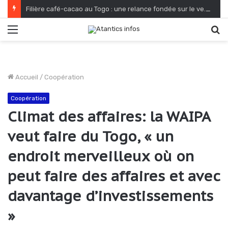
Filière café-cacao au Togo : une relance fondée sur le verdissement et la qualité
Menu
R
Accueil
/
Coopération
Coopération
Climat des affaires: la WAIPA
veut faire du Togo, « un
endroit merveilleux où on
peut faire des affaires et avec
davantage d’investissements
»