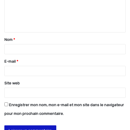
m
e
n
t
Nom
*
a
i
r
E-mail
*
e
*
Site web
Enregistrer mon nom, mon e-mail et mon site dans le navigateur
pour mon prochain commentaire.