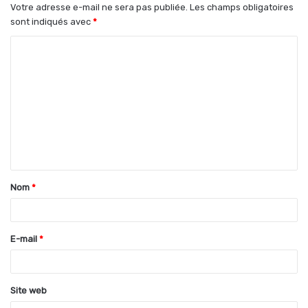
Votre adresse e-mail ne sera pas publiée.
Les champs obligatoires
sont indiqués avec
*
C
o
m
m
e
n
t
Nom
*
a
i
r
E-mail
*
e
*
Site web