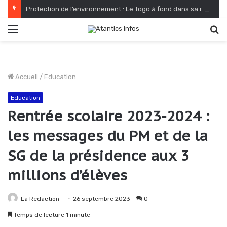
Protection de l’environnement : Le Togo à fond dans sa reconquête verte
Menu
R
Accueil
/
Education
Education
Rentrée scolaire 2023-2024 :
les messages du PM et de la
SG de la présidence aux 3
millions d’élèves
La Redaction
26 septembre 2023
0
Temps de lecture 1 minute