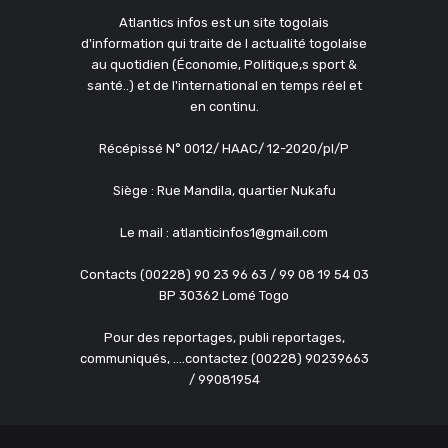
Atlantics infos est un site togolais
d'information qui traite de l actualité togolaise
au quotidien (Économie, Politique,s sport &
santé..) et de l'international en temps réel et
en continu.
Récépissé N° 0012/ HAAC/ 12-2020/pl/P
Siège : Rue Mandila, quartier Nukafu
Le mail : atlanticinfos1@gmail.com
Contacts (00228) 90 23 96 63 / 99 08 19 54 03
BP 30362 Lomé Togo
Pour des reportages, publi reportages,
communiqués, ....contactez (00228) 90239663
/ 99081954