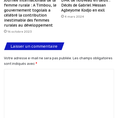
Journée internationale de la
DMK de nouveau en deuil :
femme rurale : A Timbou, le
Décès de Gabriel Messan
gouvernement togolais a
Agbeyome Kodjo en exil
célébré la contribution
4 mars 2024
inestimable des femmes
rurales au développement
16 octobre 2023
Laisser un commentaire
Votre adresse e-mail ne sera pas publiée.
Les champs obligatoires
sont indiqués avec
*
C
o
m
m
e
n