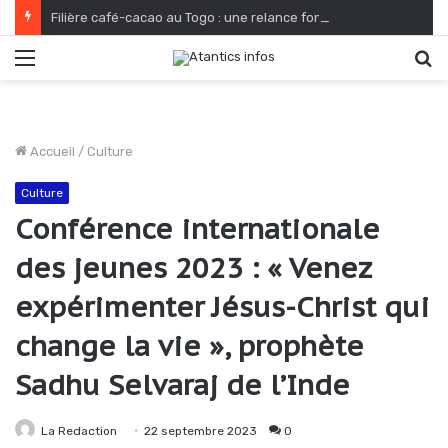
Filière café-cacao au Togo : une relance fondée sur le verdissement et la qualité
Menu
R
Accueil
/
Culture
Culture
Conférence internationale
des jeunes 2023 : « Venez
expérimenter Jésus-Christ qui
change la vie », prophète
Sadhu Selvaraj de l’Inde
La Redaction
22 septembre 2023
0