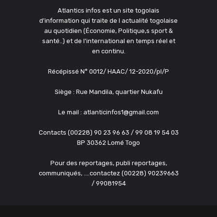
Atlantics infos est un site togolais
d'information qui traite de l actualité togolaise
au quotidien (Économie, Politique,s sport &
santé..) et de l'international en temps réel et
en continu.
Récépissé N° 0012/ HAAC/ 12-2020/pl/P
Siège : Rue Mandila, quartier Nukafu
Le mail : atlanticinfos1@gmail.com
Contacts (00228) 90 23 96 63 / 99 08 19 54 03
BP 30362 Lomé Togo
Pour des reportages, publi reportages,
communiqués, ....contactez (00228) 90239663
/ 99081954