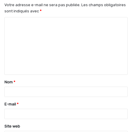
Votre adresse e-mail ne sera pas publiée.
Les champs obligatoires
sont indiqués avec
*
C
o
m
m
e
n
t
Nom
*
a
i
r
E-mail
*
e
*
Site web