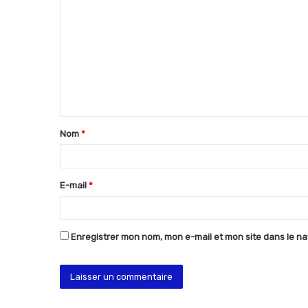
o
m
m
e
n
t
Nom
*
a
i
r
E-mail
*
e
*
Enregistrer mon nom, mon e-mail et mon site dans le n