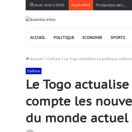
jeudi, août 6 2026
Flash infos
Protection de l’env
ACCUEIL
POLITIQUE
ECONOMIE
SPORTS
Accueil
/
Culture
/
Le Togo actualise sa politique cultu
Culture
Le Togo actualise
compte les nouve
du monde actuel