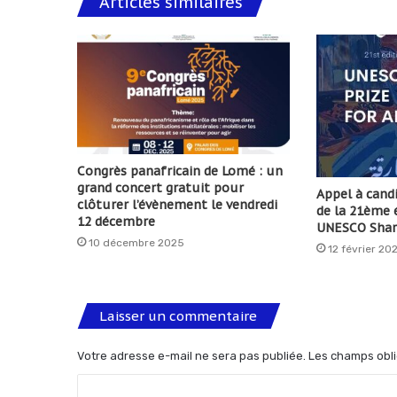
Articles similaires
Congrès panafricain de Lomé : un
grand concert gratuit pour
Appel à cand
clôturer l’évènement le vendredi
de la 21ème é
12 décembre
UNESCO Shar
10 décembre 2025
12 février 20
Laisser un commentaire
Votre adresse e-mail ne sera pas publiée.
Les champs obli
C