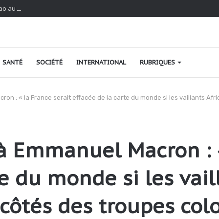
ao au Togo : une relance fondée sur le verdissement et la qualité
SANTÉ
SOCIÉTÉ
INTERNATIONAL
RUBRIQUES
n : « la France serait effacée de la carte du monde si les vaillants Afr
 Emmanuel Macron : « 
e du monde si les vail
 côtés des troupes co