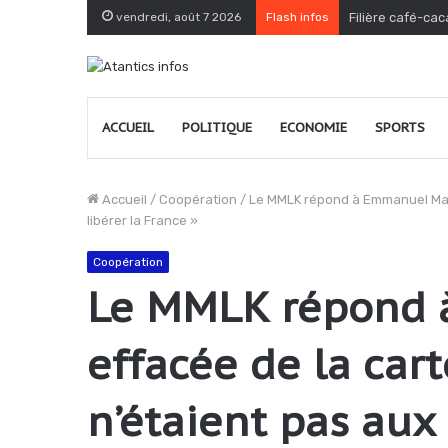
vendredi, août 7 2026
Flash infos
Filière café-cac
ACCUEIL
POLITIQUE
ECONOMIE
SPORTS
Accueil
/
Coopération
/
Le MMLK répond à Emmanuel Macro
libérer la France »
Coopération
Le MMLK répond à
effacée de la cart
n’étaient pas aux