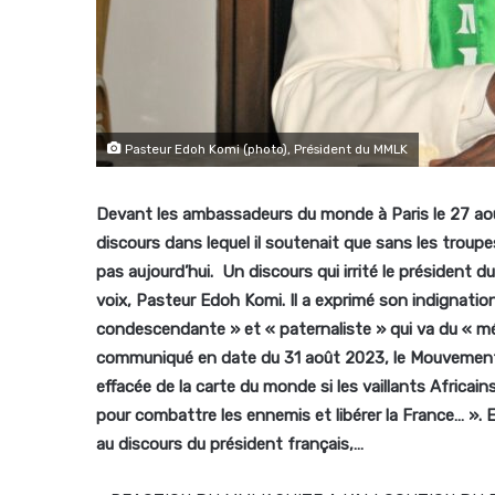
Pasteur Edoh Komi (photo), Président du MMLK
Devant les ambassadeurs du monde à Paris le 27 aoû
discours dans lequel il soutenait que sans les troupes 
pas aujourd’hui. Un discours qui irrité le président
voix, Pasteur Edoh Komi. Il a exprimé son indignatio
condescendante » et « paternaliste » qui va du « mép
communiqué en date du 31 août 2023, le Mouvement a
effacée de la carte du monde si les vaillants Africai
pour combattre les ennemis et libérer la France… ». 
au discours du président français,…