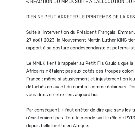
« REACTION DU MMLK SUITE A L’ALLOCUTION DU
RIEN NE PEUT ARRETER LE PRINTEMPS DE LA RE
Suite à l’intervention du Président Français, Emm
27 août 2023, le Mouvement Martin Luther KING tien
rapport à sa posture condescendante et paternaliste 
Le MMLK tient à rappeler au Petit Fils Gaulois que la 
Africains n’étaient pas aux cotés des troupes coloni
France ; même si abusivement et injustement on leur a
détachés en avant du combat comme éclaireurs. Donc 
vous dites en être fiers aujourd’hui.
Par conséquent, il faut arrêter de dire que sans les tr
n’existeraient pas. Tout le monde sait le rôle de 
depuis belle lurette en Afrique.