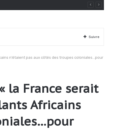
Suivre
icains n’étaient pas aux côtés des troupes coloniales…pour
la France serait
lants Africains
loniales…pour