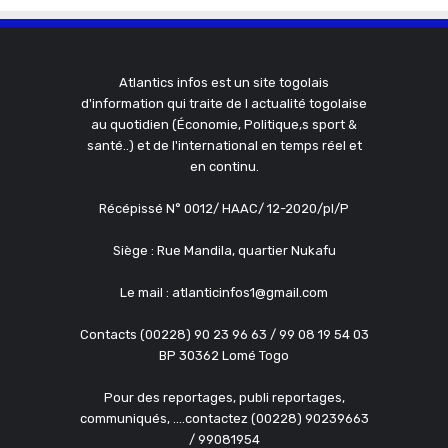
Atlantics infos est un site togolais
d'information qui traite de l actualité togolaise
au quotidien (Économie, Politique,s sport &
santé..) et de l'international en temps réel et
en continu.
Récépissé N° 0012/ HAAC/ 12-2020/pl/P
Siège : Rue Mandila, quartier Nukafu
Le mail : atlanticinfos1@gmail.com
Contacts (00228) 90 23 96 63 / 99 08 19 54 03
BP 30362 Lomé Togo
Pour des reportages, publi reportages,
communiqués, ....contactez (00228) 90239663
/ 99081954