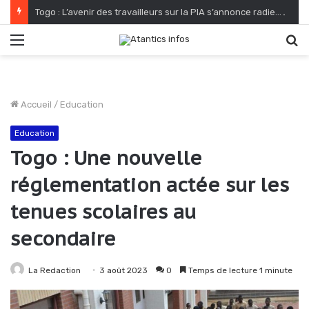
Togo : L’avenir des travailleurs sur la PIA s’annonce radieux
Menu
R
Accueil
/
Education
Education
Togo : Une nouvelle
réglementation actée sur les
tenues scolaires au
secondaire
La Redaction
3 août 2023
0
Temps de lecture 1 minute