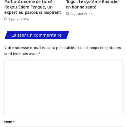
Port autonome de Lomé :
Togo : Le système financier
Kokou Edem Tengué, un
en bonne santé
expert au parcours inspirant
29 juillet 2023
3 juillet 2026
Laisser un commentaire
Votre adresse e-mail ne sera pas publiée.
Les champs obligatoires
sont indiqués avec
*
C
o
m
m
e
n
t
Nom
*
a