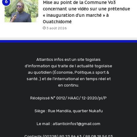
Mise au point de la Commune Vo3
concernant une vidéo sur une prétendue
« inauguration d’un marché » à
Ouatchidomé
3 août 2026
Atlantics infos est un site togolais
d'information qui traite de l actualité togolaise
au quotidien (Économie, Politique,s sport &
santé..) et de l'international en temps réel et
en continu.
Récépissé N° 0012/ HAAC/ 12-2020/pl/P
Siège : Rue Mandila, quartier Nukafu
Le mail : atlanticinfos1@gmail.com
Contacts (00228) 90 23 96 63 / 99 08 19 54 03