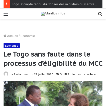
Togo : Compte rendu du Conseil des ministres du mercredi 04 août 2026
Menu
R
Accueil
/
Economie
Economie
Le Togo sans faute dans le
processus d’éligibilité du MCC
La Redaction
29 juillet 2023
0
2 minutes de lecture