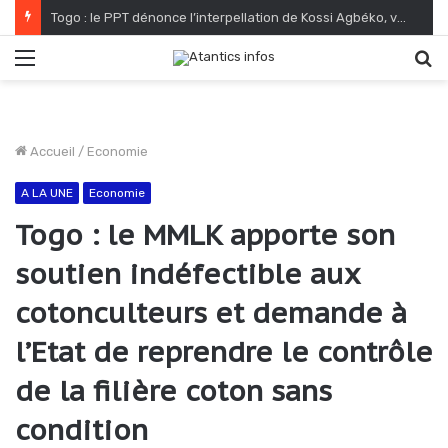
Togo : le PPT dénonce l’interpellation de Kossi Agbéko, vendeur de journaux à Lomé
Menu
R
Accueil
/
Economie
A LA UNE
Economie
Togo : le MMLK apporte son
soutien indéfectible aux
cotonculteurs et demande à
l’Etat de reprendre le contrôle
de la filière coton sans
condition