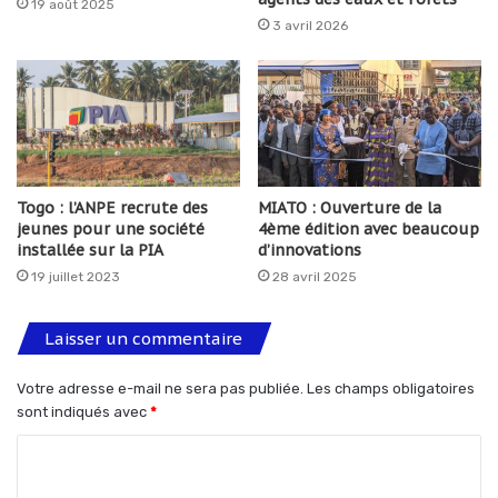
19 août 2025
3 avril 2026
Togo : l’ANPE recrute des
MIATO : Ouverture de la
jeunes pour une société
4ème édition avec beaucoup
installée sur la PIA
d’innovations
19 juillet 2023
28 avril 2025
Laisser un commentaire
Votre adresse e-mail ne sera pas publiée.
Les champs obligatoires
sont indiqués avec
*
C
o