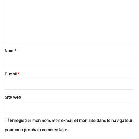
m
m
e
n
t
Nom
*
a
i
r
E-mail
*
e
*
Site web
Enregistrer mon nom, mon e-mail et mon site dans le navigateur
pour mon prochain commentaire.