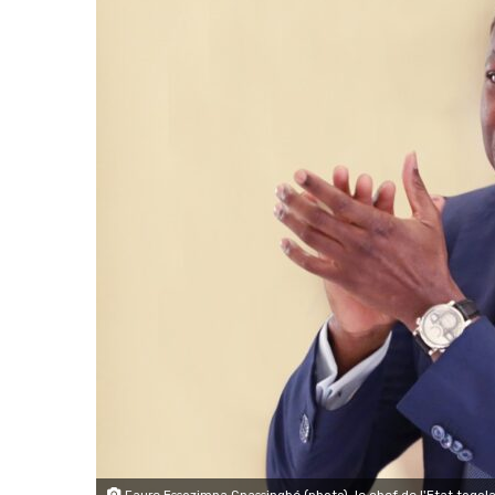
Faure Essozimna Gnassingbé (photo), le chef de l'Etat togolai