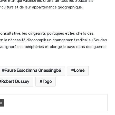
vel État qui valorise les droits de tous les Soudanais,
ur culture et de leur appartenance géographique.
sultative, les dirigeants politiques et les chefs des
en la nécessité d’accomplir un changement radical au Soudan
ays, ignoré ses périphéries et plongé le pays dans des guerres
Faure Essozimna Gnassingbé
Lomé
Robert Dussey
Togo
er