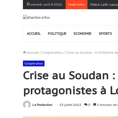
samedi, août 8 2026
Flash infos
Filière café-caca
ACCUEIL
POLITIQUE
ECONOMIE
SPORTS
Accueil
/
Coopération
/
Crise au Soudan : A l’initiative
Coopération
Crise au Soudan : 
protagonistes à 
La Redaction
23 juillet 2023
0
3 minutes de 