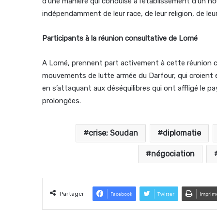
d’une manière qui conduise à l’établissement d’un nou
indépendamment de leur race, de leur religion, de le
Participants à la réunion consultative de Lomé
A Lomé, prennent part activement à cette réunion con
mouvements de lutte armée du Darfour, qui croient 
en s’attaquant aux déséquilibres qui ont affligé le p
prolongées.
crise; Soudan
diplomatie
négociation
Partager
Facebook
Twitter
Imprim