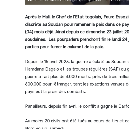
Après le Mali, le Chef de l’Etat togolais, Faure Ess
discrète au Soudan pour ramener la paix dans ce pays
(04) mois déjà. Ainsi depuis ce dimanche 23 juillet 
soudaines. Les pourparlers prendront fin le lundi 24 
parties pour fumer le calumet de la paix.
Depuis le 15 avril 2023, la guerre a éclaté au Souda
Hamdane Dagalo et les troupes régulières (SAF) du g
guerre a fait plus de 3.000 morts, près de trois mill
600.000 pour l’étranger, tant les exactions venues d
pays est la proie des combats.
Par ailleurs, depuis fin avril, le conflit a gagné le Da
Au moins 20 civils ont été tués au cours de tirs et c
Nord voisin, samedi.