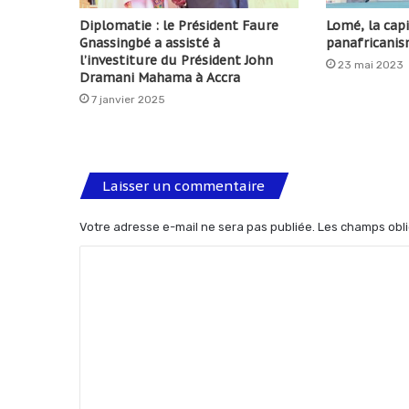
Diplomatie : le Président Faure
Lomé, la cap
Gnassingbé a assisté à
panafricanis
l’investiture du Président John
23 mai 2023
Dramani Mahama à Accra
7 janvier 2025
Laisser un commentaire
Votre adresse e-mail ne sera pas publiée.
Les champs obli
C
o
m
m
e
n