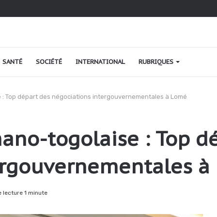
ao au Togo : une relance fondée sur le verdissement et la qualité
SANTÉ
SOCIÉTÉ
INTERNATIONAL
RUBRIQUES
 : Top départ des négociations intergouvernementales à Lomé
ano-togolaise : Top d
ergouvernementales à
lecture 1 minute