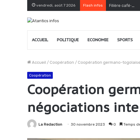
vendredi, août 7 2026
Flash infos
Filière café-cac
ACCUEIL
POLITIQUE
ECONOMIE
SPORTS
Accueil
/
Coopération
/
Coopération germano-togolaise
Coopération
Coopération germ
négociations int
La Redaction
30 novembre 2023
0
Temps de 