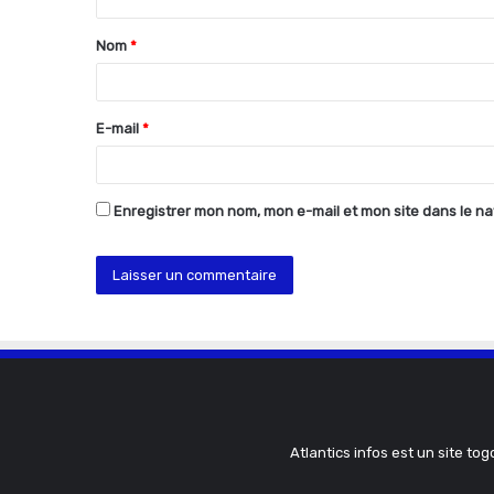
t
Nom
*
a
i
r
E-mail
*
e
*
Enregistrer mon nom, mon e-mail et mon site dans le n
Atlantics infos est un site tog