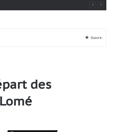
Suivre
épart des
 Lomé